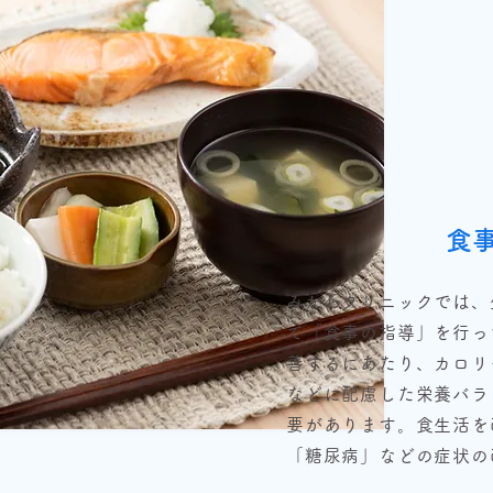
食
みかわクリニックでは、
て「食事の指導」を行っ
善するにあたり、カロリ
などに配慮した栄養バラ
要があります。食生活を
「糖尿病」などの症状の